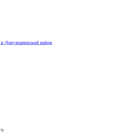
 и Докузпаринский район
го