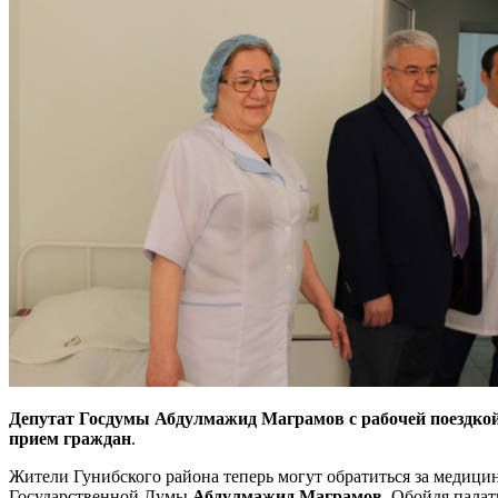
Депутат Госдумы Абдулмажид Маграмов с рабочей поездкой
прием граждан
.
Жители Гунибского района теперь могут обратиться за медици
Государственной Думы
Абдулмажид Маграмов.
Обойдя палаты