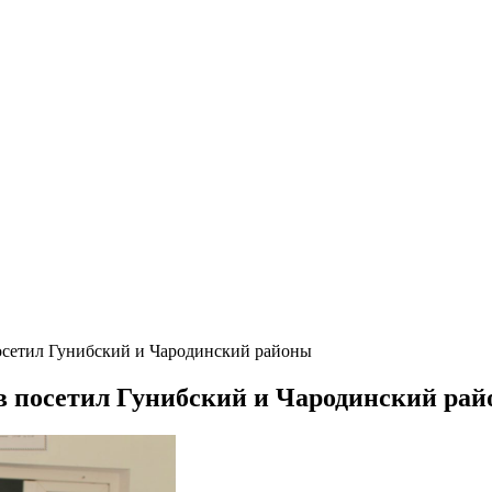
сетил Гунибский и Чародинский районы
 посетил Гунибский и Чародинский ра