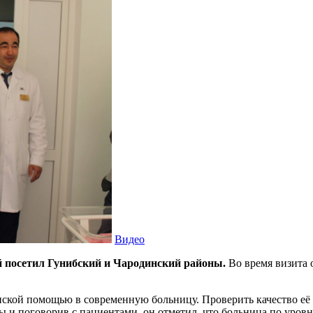
Видео
 посетил Гунибский и Чародинский районы.
Во время визита 
нской помощью в современную больницу. Проверить качество её 
 и поговорив с пациентами, он отметил, что больница по уров