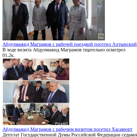
Абдулмажид Маграмов с рабочей поездкой посетил Ахтынский
В ходе визита Абдулмажид Маграмов тщательно осмотрел
0
1.2к.
Абдулмажид Маграмов с рабочим визитом посетил Хасавюрт
Депутат Государственной Думы Российской Федерации седьмо