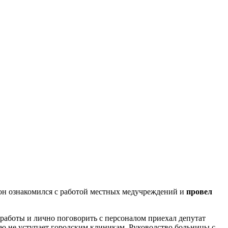
он ознакомился с работой местных медучреждений и
провел
работы и лично поговорить с персоналом приехал депутат
ню не уступает городским клиникам. Руководство больницы с