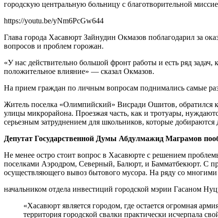
городскую центральную больницу с благотворительной миссие
https://youtu.be/yNm6PcGw644
Глава города Хасавюрт Зайнудин Окмазов поблагодарил за ок
вопросов и проблем горожан.
«У нас действительно большой фронт работы и есть ряд задач,
положительное влияние» — сказал Окмазов.
На прием граждан по личным вопросам поднимались самые раз
Житель поселка «Олимпийский» Висради Ошитов, обратился к 
улицы микрорайона. Проезжая часть, как и тротуары, нуждаютс
серьезным затруднением для школьников, которые добираются 
Депутат Государственной Думы Абдулмажид Маграмов пооб
Не менее остро стоит вопрос в Хасавюрте с решением пробле
поселками Аэродром, Северный, Балюрт, и Бамматбекюрт. С п
осуществляющего вывоз бытового мусора. На ряду со многими 
начальником отдела инвестиций городской мэрии Гасаном Нуцу
«Хасавюрт является городом, где остается огромная арми
территория городской свалки практически исчерпала свой