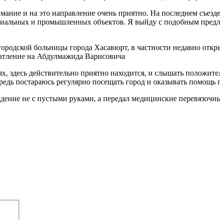
нимание и на это направление очень приятно. На последнем съез
оциальных и промышленных объектов. Я выйду с подобным пред
ородской больницы города Хасавюрт, в частности недавно откр
чатление на Абдулмажида Варисовича
х, здесь действительно приятно находится, и слышать положите
редь постараюсь регулярно посещать город и оказывать помощь
дение не с пустыми руками, а передал медицинские перевязочн