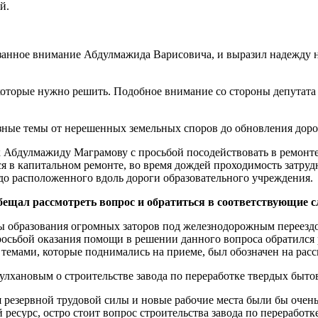
й.
азанное внимание Абдулмажида Варисовича, и выразил надежду 
 которые нужно решить. Подобное внимание со стороны депутата
ные темы от нерешенных земельных споров до обновления доро
Абдулмажиду Маграмову с просьбой посодействовать в ремонте 
я в капитальном ремонте, во время дождей проходимость затруд
до расположенного вдоль дороги образовательного учреждения.
ещал рассмотреть вопрос и обратиться в соответствующие 
мы образования огромных заторов под железнодорожным переезд
росьбой оказания помощи в решении данного вопроса обратилс
темами, которые поднимались на приеме, был обозначен на рас
лхановым о строительстве завода по переработке твердых быто
я резервной трудовой силы и новые рабочие места были бы очень
 ресурс, остро стоит вопрос строительства завода по переработ