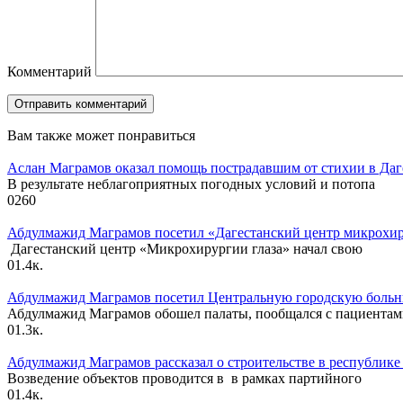
Комментарий
Вам также может понравиться
Аслан Маграмов оказал помощь пострадавшим от стихии в Даг
В результате неблагоприятных погодных условий и потопа
0
260
Абдулмажид Маграмов посетил «Дагестанский центр микрохирур
Дагестанский центр «Микрохирургии глаза» начал свою
0
1.4к.
Абдулмажид Маграмов посетил Центральную городскую больни
Абдулмажид Маграмов обошел палаты, пообщался с пациента
0
1.3к.
Абдулмажид Маграмов рассказал о строительстве в республик
Возведение объектов проводится в в рамках партийного
0
1.4к.