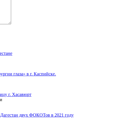
естане
гии глаза» в г. Каспийске.
цу г. Хасавюрт
ми
е Дагестан двух ФОКОТов в 2021 году