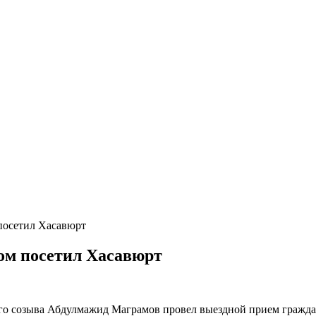
посетил Хасавюрт
ом посетил Хасавюрт
о созыва Абдулмажид Маграмов провел выездной прием граждан