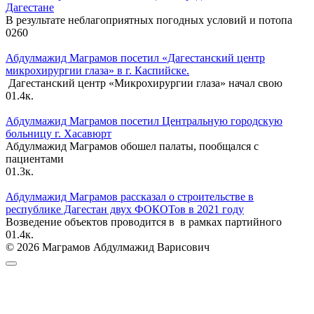
Дагестане
В результате неблагоприятных погодных условий и потопа
0
260
Абдулмажид Маграмов посетил «Дагестанский центр
микрохирургии глаза» в г. Каспийске.
Дагестанский центр «Микрохирургии глаза» начал свою
0
1.4к.
Абдулмажид Маграмов посетил Центральную городскую
больницу г. Хасавюрт
Абдулмажид Маграмов обошел палаты, пообщался с
пациентами
0
1.3к.
Абдулмажид Маграмов рассказал о строительстве в
республике Дагестан двух ФОКОТов в 2021 году
Возведение объектов проводится в в рамках партийного
0
1.4к.
© 2026 Маграмов Абдулмажид Варисович