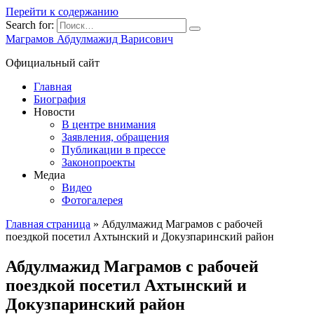
Перейти к содержанию
Search for:
Маграмов Абдулмажид Варисович
Официальный сайт
Главная
Биография
Новости
В центре внимания
Заявления, обращения
Публикации в прессе
Законопроекты
Медиа
Видео
Фотогалерея
Главная страница
»
Абдулмажид Маграмов с рабочей
поездкой посетил Ахтынский и Докузпаринский район
Абдулмажид Маграмов с рабочей
поездкой посетил Ахтынский и
Докузпаринский район