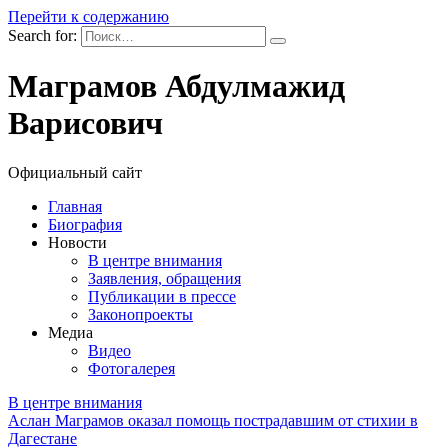
Перейти к содержанию
Search for:
Маграмов Абдулмажид
Варисович
Официальный сайт
Главная
Биография
Новости
В центре внимания
Заявления, обращения
Публикации в прессе
Законопроекты
Медиа
Видео
Фотогалерея
В центре внимания
Аслан Маграмов оказал помощь пострадавшим от стихии в
Дагестане