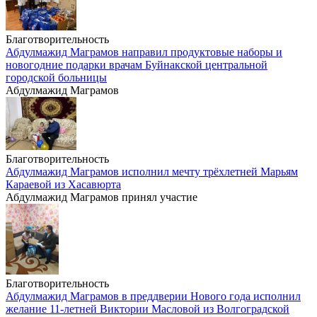
Благотворительность
Абдулмажид Маграмов направил продуктовые наборы и
новогодние подарки врачам Буйнакской центральной
городской больницы
Абдулмажид Маграмов
Благотворительность
Абдулмажид Маграмов исполнил мечту трёхлетней Марьям
Караевой из Хасавюрта
Абдулмажид Маграмов принял участие
Благотворительность
Абдулмажид Маграмов в преддверии Нового года исполнил
желание 11-летней Виктории Масловой из Волгоградской