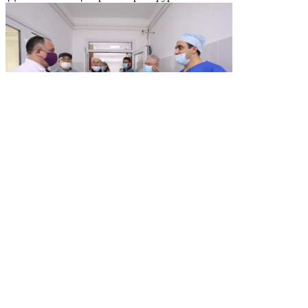
В центре
внимания
Абдулмажид Маграмов посетил Центральную городскую
больницу г. Хасавюрт
Абдулмажид Маграмов обошел палаты, пообщался с
пациентами
Медиа
Видео
Депутат Госдумы Абдулмажид Маграмов изучил проблемы
Унцукульского и Гергебильского районов
Уровень обслуживания, оборудование и лекарственное
Видео
Депутат Госдумы Абдулмажид Маграмов посетил Гунибский