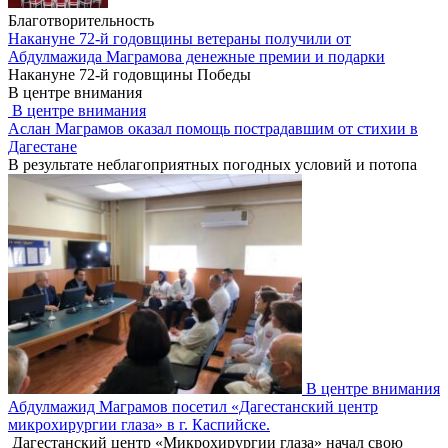
Благотворительность
Накануне 72-й годовщины ветераны получили от
Абдулмажида Маграмова денежные премии и подарки
Накануне 72-й годовщины Победы
В центре внимания
В центре внимания
Аслан Маграмов оказал помощь пострадавшим от стихии в
Дагестане
В результате неблагоприятных погодных условий и потопа
В центре внимания
Абдулмажид Маграмов посетил «Дагестанский центр
микрохирургии глаза» в г. Каспийске.
Дагестанский центр «Микрохирургии глаза» начал свою