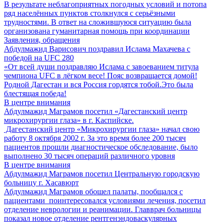
В результате неблагоприятных погодных условий и потопа
ряд населённых пунктов столкнулся с серьёзными
трудностями. В ответ на сложившуюся ситуацию была
организована гуманитарная помощь при координации
Заявления, обращения
Абдулмажид Варисович поздравил Ислама Махачева с
победой на UFC 280
«От всей души поздравляю Ислама с завоеванием титула
чемпиона UFC в лёгком весе! Пояс возвращается домой!
Родной Дагестан и вся Россия гордятся тобой.Это была
блестящая победа!
В центре внимания
Абдулмажид Маграмов посетил «Дагестанский центр
микрохирургии глаза» в г. Каспийске.
Дагестанский центр «Микрохирургии глаза» начал свою
работу 8 октября 2002 г. За это время более 200 тысяч
пациентов прошли диагностическое обследование, было
выполнено 30 тысяч операций различного уровня
В центре внимания
Абдулмажид Маграмов посетил Центральную городскую
больницу г. Хасавюрт
Абдулмажид Маграмов обошел палаты, пообщался с
пациентами поинтересовался условиями лечения, посетил
отделение неврологии и реанимации. Главврач больницы
показал новое отделение рентгенэндоваскулярных