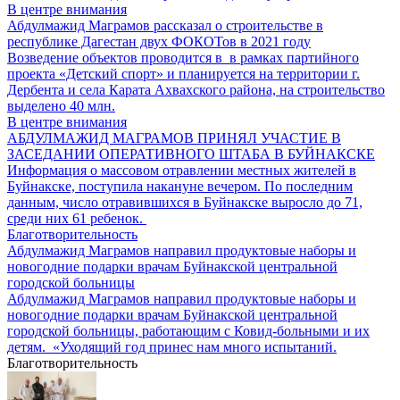
В центре внимания
Абдулмажид Маграмов рассказал о строительстве в
республике Дагестан двух ФОКОТов в 2021 году
Возведение объектов проводится в в рамках партийного
проекта «Детский спорт» и планируется на территории г.
Дербента и села Карата Ахвахского района, на строительство
выделено 40 млн.
В центре внимания
АБДУЛМАЖИД МАГРАМОВ ПРИНЯЛ УЧАСТИЕ В
ЗАСЕДАНИИ ОПЕРАТИВНОГО ШТАБА В БУЙНАКСКЕ
Информация о массовом отравлении местных жителей в
Буйнакске, поступила накануне вечером. По последним
данным, число отравившихся в Буйнакске выросло до 71,
среди них 61 ребенок.
Благотворительность
Абдулмажид Маграмов направил продуктовые наборы и
новогодние подарки врачам Буйнакской центральной
городской больницы
Абдулмажид Маграмов направил продуктовые наборы и
новогодние подарки врачам Буйнакской центральной
городской больницы, работающим с Ковид-больными и их
детям. «Уходящий год принес нам много испытаний.
Благотворительность