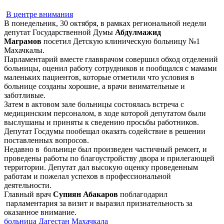
В центре внимания
В понедельник, 30 октября, в рамках региональной недели
депутат Государственной Думы
Абдулмажид
Маграмов
посетил Детскую клиническую больницу №1
Махачкалы.
Парламентарий вместе главврачом совершил обход отделений
больницы, оценил работу сотрудников и пообщался с мамами
маленьких пациентов, которые отметили что условия в
больнице созданы хорошие, а врачи внимательные и
заботливые.
Затем в актовом зале больницы состоялась встреча с
медицинским персоналом, в ходе которой депутатом были
выслушаны и приняты к сведению просьбы работников.
Депутат Госдумы пообещал оказать содействие в решении
поставленных вопросов.
Недавно в больнице был произведен частичный ремонт, и
проведены работы по благоустройству двора и прилегающей
территории. Депутат дал высокую оценку проведенным
работам и пожелал успехов в профессиональной
деятельности.
Главный врач
Супиян Абакаров
поблагодарил
парламентария за визит и выразил признательность за
оказанное внимание.
больница
Дагестан
Махачкала