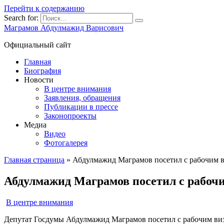
Перейти к содержанию
Search for:
Маграмов Абдулмажид Варисович
Официальный сайт
Главная
Биография
Новости
В центре внимания
Заявления, обращения
Публикации в прессе
Законопроекты
Медиа
Видео
Фотогалерея
Главная страница
»
Абдулмажид Маграмов посетил с рабочим в
Абдулмажид Маграмов посетил с рабоч
В центре внимания
Депутат Госдумы Абдулмажид Маграмов посетил с рабочим ви