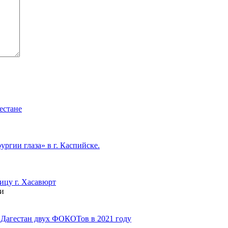
естане
гии глаза» в г. Каспийске.
цу г. Хасавюрт
ми
е Дагестан двух ФОКОТов в 2021 году