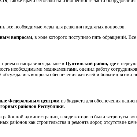
-19
, также врачи сетовали на изношенность части оборудования
ять все необходимые меры для решения поднятых вопросов.
чным вопросам
, в ходе которого поступило пять обращений. Вс
й прием и направился дальше в
Цунтинский район, где
в первую
ость необходимыми медикаментами, оценил работу сотрудников 
рой обсуждались вопросы обеспечения жителей и больниц всеми 
мые Федеральным центром
из бюджета для обеспечения пацие
огорных районов Республики
.
и районной администрации, в ходе которого были затронуты во
ных районов как строительства и ремонта дорог, отсутствие кач