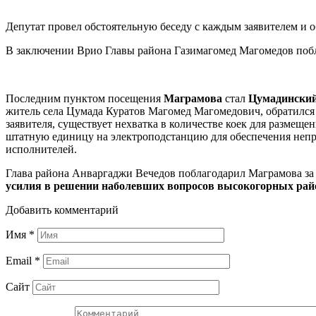
Депутат провел обстоятельную беседу с каждым заявителем и 
В заключении Врио Главы района Газимагомед Магомедов побла
Последним пунктом посещения
Маграмова
стал
Цумадинский
житель села Цумада Куратов Магомед Магомедович, обратился 
заявителя, существует нехватка в количестве коек для размещ
штатную единицу на электроподстанцию для обеспечения непр
исполнителей.
Глава района Анваргаджи Вечедов поблагодарил Маграмова за
усилия в решении наболевших вопросов высокогорных рай
Добавить комментарий
Имя
*
Email
*
Сайт