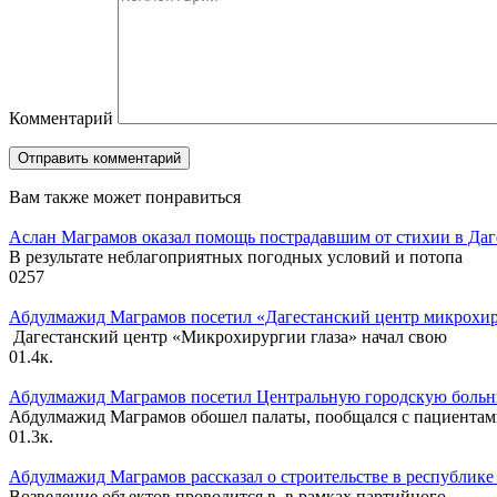
Комментарий
Вам также может понравиться
Аслан Маграмов оказал помощь пострадавшим от стихии в Даг
В результате неблагоприятных погодных условий и потопа
0
257
Абдулмажид Маграмов посетил «Дагестанский центр микрохирур
Дагестанский центр «Микрохирургии глаза» начал свою
0
1.4к.
Абдулмажид Маграмов посетил Центральную городскую больни
Абдулмажид Маграмов обошел палаты, пообщался с пациента
0
1.3к.
Абдулмажид Маграмов рассказал о строительстве в республик
Возведение объектов проводится в в рамках партийного