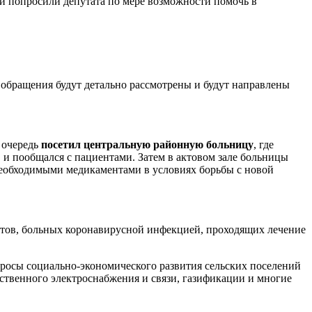
 и попросили депутата по мере возможности помочь в
е обращения будут детально рассмотрены и будут направлены
 очередь
посетил центральную районную больницу
, где
и пообщался с пациентами. Затем в актовом зале больницы
необходимыми медикаментами в условиях борьбы с новой
нтов, больных коронавирусной инфекцией, проходящих лечение
просы социально-экономического развития сельских поселений
ественного электроснабжения и связи, газификации и многие