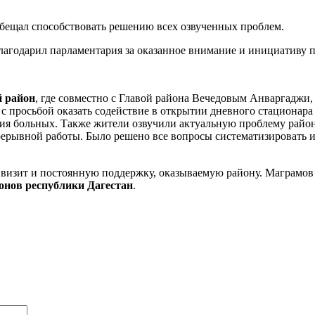
обещал способствовать решению всех озвученных проблем.
годарил парламентария за оказанное внимание и инициативу по
 район
, где совместно с Главой района Вечедовым Анваргаджи
с просьбой оказать содействие в открытии дневного стационар
ения больных. Также жители озвучили актуальную проблему район
ерывной работы. Было решено все вопросы систематизировать и
 визит и постоянную поддержку, оказываемую району. Маграмов
онов республики Дагестан
.