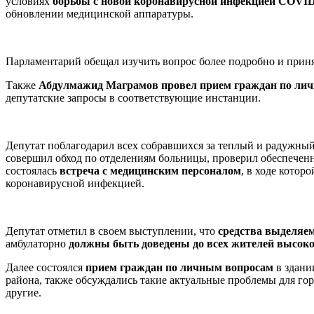
условиях
борьбы с новой коронавирусной инфекцией COVID
обновлении медицинской аппаратуры.
Парламентарий обещал изучить вопрос более подробно и прин
Также
Абдулмажид Маграмов провел прием граждан по ли
депутатские запросы в соответствующие инстанции.
Депутат поблагодарил всех собравшихся за теплый и радужны
совершил обход по отделениям больницы, проверил обеспеченн
состоялась
встреча с медицинским персоналом
, в ходе кото
коронавирусной инфекцией.
Депутат отметил в своем выступлении, что
средства выделяе
амбулаторно
должны быть доведены до всех жителей высок
Далее состоялся
прием граждан по личным вопросам
в здани
района, также обсуждались такие актуальные проблемы для гор
другие.