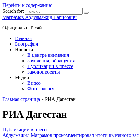
Перейти к содержанию
Search for:
Маграмов Абдулмажид Варисович
Официальный сайт
Главная
Биография
Новости
В центре внимания
Заявления, обращения
Публикации в прессе
Законопроекты
Медиа
Видео
Фотогалерея
Главная страница
»
РИА Дагестан
РИА Дагестан
Публикации в прессе
Абдулмажид Маграмов прокомментировал итоги выездного зас