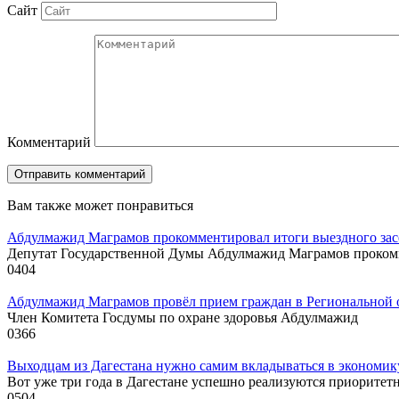
Сайт
Комментарий
Вам также может понравиться
Абдулмажид Маграмов прокомментировал итоги выездного зас
Депутат Государственной Думы Абдулмажид Маграмов проком
0
404
Абдулмажид Маграмов провёл прием граждан в Региональной
Член Комитета Госдумы по охране здоровья Абдулмажид
0
366
Выходцам из Дагестана нужно самим вкладываться в экономику
Вот уже три года в Дагестане успешно реализуются приоритет
0
504