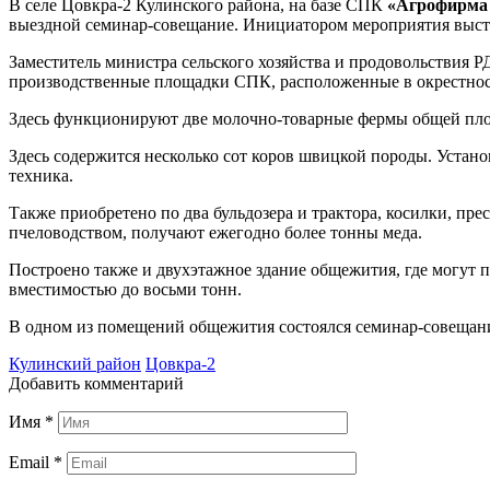
В селе Цовкра-2 Кулинского района, на базе СПК
«Агрофирма
выездной семинар-совещание. Инициатором мероприятия выст
Заместитель министра сельского хозяйства и продовольствия 
производственные площадки СПК, расположенные в окрестност
Здесь функционируют две молочно-товарные фермы общей площа
Здесь содержится несколько сот коров швицкой породы. Устан
техника.
Также приобретено по два бульдозера и трактора, косилки, п
пчеловодством, получают ежегодно более тонны меда.
Построено также и двухэтажное здание общежития, где могут п
вместимостью до восьми тонн.
В одном из помещений общежития состоялся семинар-совещани
Кулинский район
Цовкра-2
Добавить комментарий
Имя
*
Email
*