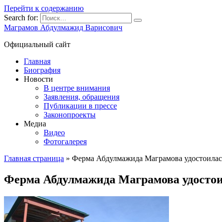
Перейти к содержанию
Search for:
Маграмов Абдулмажид Варисович
Официальный сайт
Главная
Биография
Новости
В центре внимания
Заявления, обращения
Публикации в прессе
Законопроекты
Медиа
Видео
Фотогалерея
Главная страница
»
Ферма Абдулмажида Маграмова удостоилас
Ферма Абдулмажида Маграмова удосто