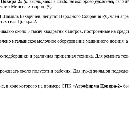
 Цовкра-2»
(инвестировал в создание которого уроженец села 
упил Минсельхозпрод РД.
РД Шамиль Бахарчиев, депутат Народного Собрания РД, член агр
ях села Цовкра-2.
дью около 5 тысяч квадратных метров, построенные на средств
овлено итальянское молочное оборудование машинного доения, а
ресс-подборщики и различная прицепная техника. Для ремонта т
роживать около полусотни рабочих. Для нужд жильцов подведены
е, в ходе которого на примере СПК
«Агрофирма Цовкра-2»
был